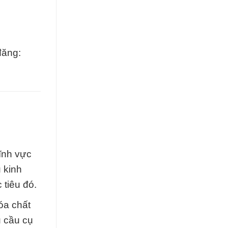
đăng:
lĩnh vực
 kinh
 tiêu đó.
óa chất
u cầu cụ