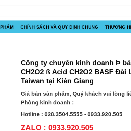
 PHẨM
CHÍNH SÁCH VÀ QUY ĐỊNH CHUNG
THƯƠNG H
Công ty chuyên kinh doanh Þ b
CH2O2 ß Acid CH2O2 BASF Đài 
Taiwan tại Kiên Giang
Giá bán sản phẩm, Quý khách vui lòng li
Phòng kinh doanh :
Hotline : 028.3504.5555 - 0933.920.505
ZALO : 0933.920.505