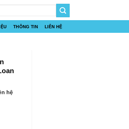
IỆU
THÔNG TIN
LIÊN HỆ
án
Loan
ên hệ