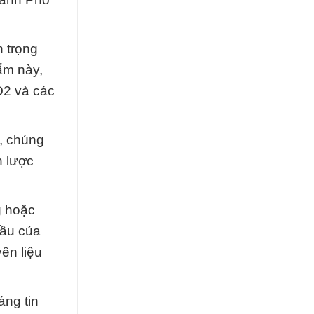
 trọng
ẩm này,
O2 và các
y, chúng
n lược
g hoặc
đầu của
ên liệu
áng tin