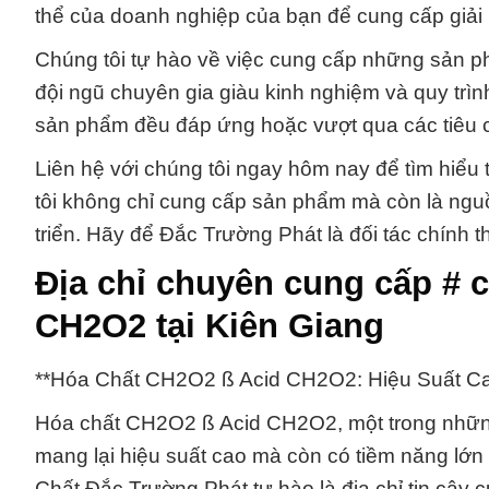
thể của doanh nghiệp của bạn để cung cấp giải 
Chúng tôi tự hào về việc cung cấp những sản ph
đội ngũ chuyên gia giàu kinh nghiệm và quy trì
sản phẩm đều đáp ứng hoặc vượt qua các tiêu c
Liên hệ với chúng tôi ngay hôm nay để tìm hiểu
tôi không chỉ cung cấp sản phẩm mà còn là nguồ
triển. Hãy để Đắc Trường Phát là đối tác chính
Địa chỉ chuyên cung cấp # 
CH2O2 tại Kiên Giang
**Hóa Chất CH2O2 ß Acid CH2O2: Hiệu Suất Ca
Hóa chất CH2O2 ß Acid CH2O2, một trong nhữn
mang lại hiệu suất cao mà còn có tiềm năng lớn
Chất Đắc Trường Phát tự hào là địa chỉ tin cậ