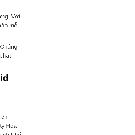
ờng. Với
bảo mỗi
. Chúng
phát
id
 chỉ
 ty Hóa
hành Phố