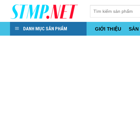
Skip
to
content
DANH MỤC SẢN PHẨM
GIỚI THIỆU
SẢN