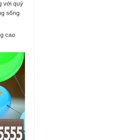
g với quý
ng sống
ng cao