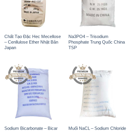
Chất Tạo Đặc Hec Mecellose
Na3PO4 – Trisodium
– Cenllulose Ether Nhật Bản
Phosphate Trung Quốc China
Japan
TSP
Sodium Bicarbonate – Bicar
Muối NaCL – Sodium Chloride
NaHCO3 Feed Grade Hunan
Trung Quốc China
Yuhua Trung Quốc China