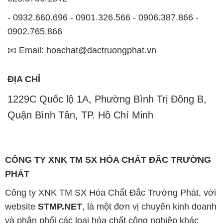
ĐỊA CHỈ
1229C Quốc lộ 1A, Phường Bình Trị Đông B,
Quận Bình Tân, TP. Hồ Chí Minh
CÔNG TY XNK TM SX HÓA CHẤT ĐẮC TRƯỜNG
PHÁT
Công ty XNK TM SX Hóa Chất Đắc Trường Phát, với
website
STMP.NET
, là một đơn vị chuyên kinh doanh
và phân phối các loại hóa chất công nghiệp khác
nhau nhằm đáp ứng nhu cầu sử dụng của khách
hàng một cách tốt nhất.
Chúng tôi cam kết mang đến sự hài lòng và đáp ứng
nhu cầu của khách hàng một cách tốt nhất. Hiện nay,