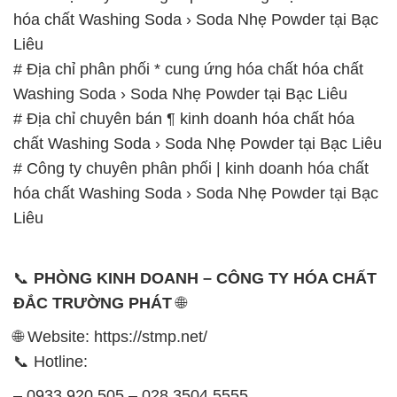
# Địa chỉ chuyên bán ¶ kinh doanh hóa chất hóa
chất Washing Soda › Soda Nhẹ Powder tại Bạc Liêu
# Công ty chuyên phân phối | kinh doanh hóa chất
hóa chất Washing Soda › Soda Nhẹ Powder tại Bạc
Liêu
📞
PHÒNG KINH DOANH – CÔNG TY HÓA CHẤT
ĐẮC TRƯỜNG PHÁT
🌐
🌐 Website: https://stmp.net/
📞 Hotline:
– 0933.920.505 – 028.3504.5555
– 028.3756.1835 – 028.3756.1840 –
028.3756.1841- 028.3756.1842
– 0932.660.696 – 0901.326.566 – 0906.387.866 –