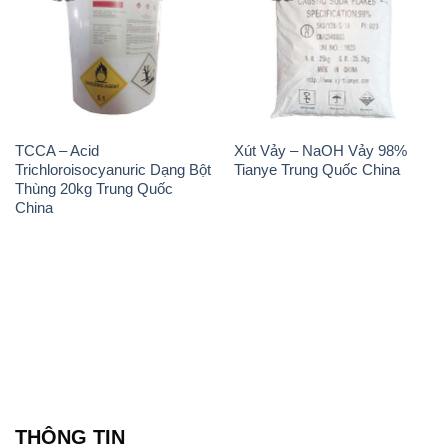
TCCA – Acid
Xút Vảy – NaOH Vảy 98%
Trichloroisocyanuric Dạng Bột
Tianye Trung Quốc China
Thùng 20kg Trung Quốc
China
THÔNG TIN
Giới thiệu
Sản phẩm
Chính sách và quy định chung