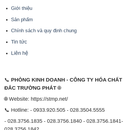
Tin tức
Liên hệ
📞
PHÒNG KINH DOANH - CÔNG TY HÓA CHẤT
ĐẮC TRƯỜNG PHÁT
🌐
🌐 Website: https://stmp.net/
📞 Hotline: - 0933.920.505 - 028.3504.5555
- 028.3756.1835 - 028.3756.1840 - 028.3756.1841-
028.3756.1842
- 0932.660.696 - 0901.326.566 - 0906.387.866 -
0902.765.866
📧 Email: hoachat@dactruongphat.vn