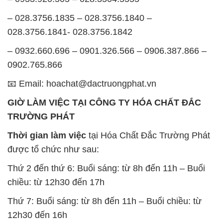
0902.765.866
📧 Email: hoachat@dactruongphat.vn
GIỜ LÀM VIỆC TẠI CÔNG TY HÓA CHẤT ĐẮC
TRƯỜNG PHÁT
Thời gian làm việc
tại Hóa Chất Đắc Trường Phát
được tổ chức như sau:
Thứ 2 đến thứ 6: Buổi sáng: từ 8h đến 11h – Buổi
chiều: từ 12h30 đến 17h
Thứ 7: Buổi sáng: từ 8h đến 11h – Buổi chiều: từ
12h30 đến 16h
Chủ nhật: Nghỉ chủ nhật hàng tuần
Chúng tôi rất trân trọng thời gian và cam kết tuân
thủ giờ làm việc để đảm bảo sự hỗ trợ tốt nhất cho
khách hàng và đảm bảo hiệu suất công việc cao