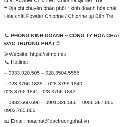
chất Powder Chlorine / Chlorine tại Bến Tre
# Địa chỉ chuyên phân phối * kinh doanh hóa chất
Hóa chất Powder Chlorine / Chlorine tại Bến Tre
📞
PHÒNG KINH DOANH – CÔNG TY HÓA CHẤT
ĐẮC TRƯỜNG PHÁT
🌐
🌐 Website: https://stmp.net/
📞 Hotline:
– 0933.920.505 – 028.3504.5555
– 028.3756.1835 – 028.3756.1840 –
028.3756.1841- 028.3756.1842
– 0932.660.696 – 0901.326.566 – 0906.387.866 –
0902.765.866
📧 Email: hoachat@dactruongphat.vn