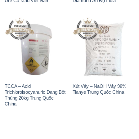
Urê Cà Mau Việt Nam
Diamond Ấn Độ India
TCCA – Acid
Xút Vảy – NaOH Vảy 98%
Trichloroisocyanuric Dạng Bột
Tianye Trung Quốc China
Thùng 20kg Trung Quốc
China