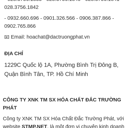
028.3756.1842
- 0932.660.696 - 0901.326.566 - 0906.387.866 -
0902.765.866
📧 Email: hoachat@dactruongphat.vn
ĐỊA CHỈ
1229C Quốc lộ 1A, Phường Bình Trị Đông B,
Quận Bình Tân, TP. Hồ Chí Minh
CÔNG TY XNK TM SX HÓA CHẤT ĐẮC TRƯỜNG
PHÁT
Công ty XNK TM SX Hóa Chất Đắc Trường Phát, với
website
STMP.NET
, là một đơn vị chuyên kinh doanh