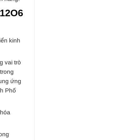
H12O6
iển kinh
 vai trò
trong
cung ứng
nh Phố
 hóa
rong