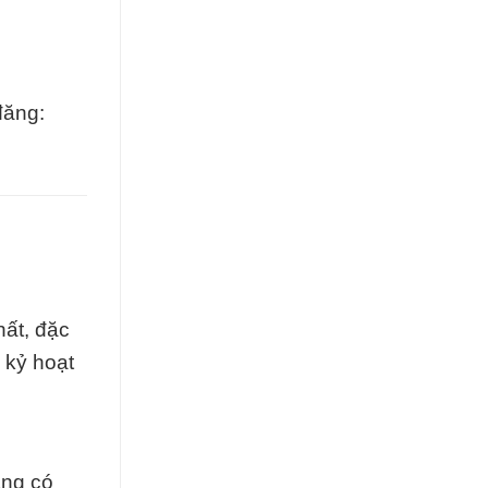
đăng:
hất, đặc
 kỷ hoạt
àng có