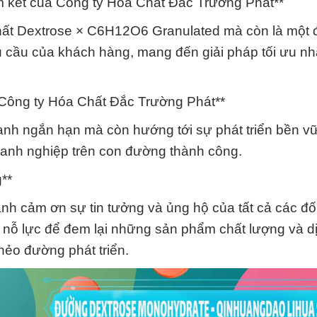
am kết của Công ty Hóa Chất Đắc Trường Phát**
hất Dextrose × C6H12O6 Granulated mà còn là một đ
u cầu của khách hàng, mang đến giải pháp tối ưu nh
a Công ty Hóa Chất Đắc Trường Phát**
anh ngắn hạn mà còn hướng tới sự phát triển bền v
oanh nghiệp trên con đường thành công.
g**
h cảm ơn sự tin tưởng và ủng hộ của tất cả các đối
nỗ lực để đem lại những sản phẩm chất lượng và dị
nẻo đường phát triển.