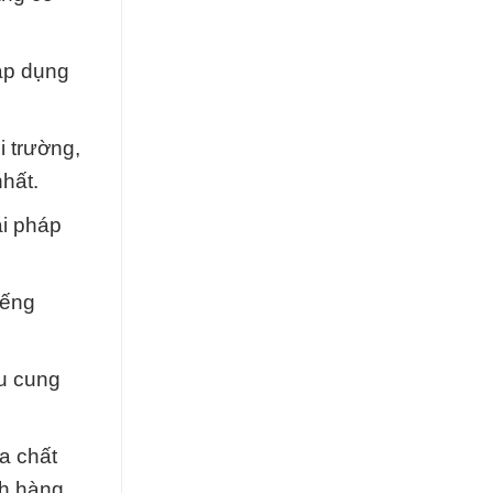
 áp dụng
i trường,
nhất.
ải pháp
iếng
u cung
a chất
h hàng.