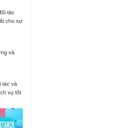
ối tác
ất cho sự
ững và
 tác và
ch vụ tốt