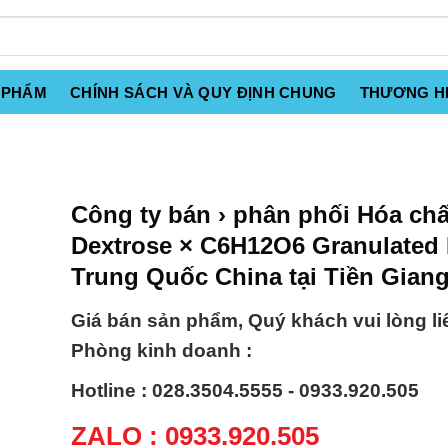
 PHẨM
CHÍNH SÁCH VÀ QUY ĐỊNH CHUNG
THƯƠNG H
Công ty bán › phân phối Hóa chấ
Dextrose × C6H12O6 Granulated
Trung Quốc China tại Tiền Gian
Giá bán sản phẩm, Quý khách vui lòng li
Phòng kinh doanh :
Hotline : 028.3504.5555 - 0933.920.505
ZALO : 0933.920.505