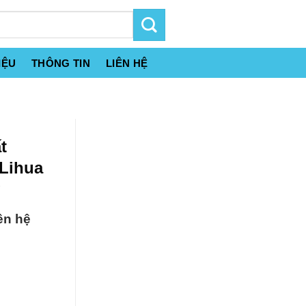
IỆU
THÔNG TIN
LIÊN HỆ
t
 Lihua
g
ên hệ