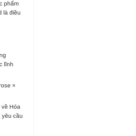
ực phẩm
 là điều
ăng
 lĩnh
rose ×
t về Hóa
à yêu cầu