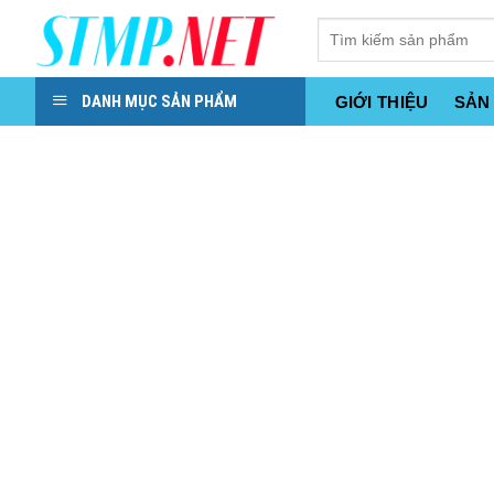
Skip
to
content
DANH MỤC SẢN PHẨM
GIỚI THIỆU
SẢN