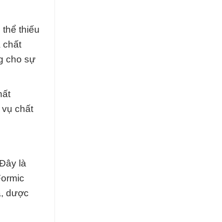
thể thiếu
 chất
g cho sự
hất
 vụ chất
Đây là
Formic
a, dược