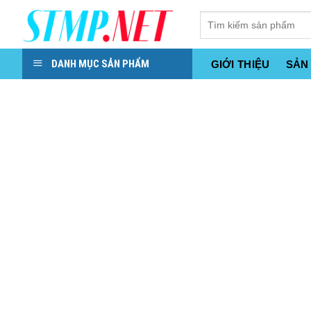
Skip
to
content
DANH MỤC SẢN PHẨM
GIỚI THIỆU
SẢN