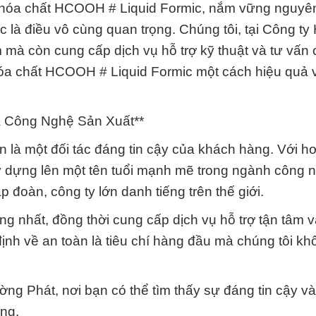
 hóa chất HCOOH # Liquid Formic, nắm vững nguyên
 là điều vô cùng quan trọng. Chúng tôi, tại Công ty
mà còn cung cấp dịch vụ hỗ trợ kỹ thuật và tư vấn
a chất HCOOH # Liquid Formic một cách hiệu quả 
à Công Nghệ Sản Xuất**
n là một đối tác đáng tin cậy của khách hàng. Với h
xây dựng lên một tên tuổi mạnh mẽ trong ngành công 
p đoàn, công ty lớn danh tiếng trên thế giới.
g nhất, đồng thời cung cấp dịch vụ hỗ trợ tận tâm 
ịnh về an toàn là tiêu chí hàng đầu mà chúng tôi k
g Phát, nơi bạn có thể tìm thấy sự đáng tin cậy và
ông.