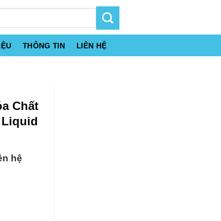
IỆU
THÔNG TIN
LIÊN HỆ
óa Chất
Liquid
ên hệ