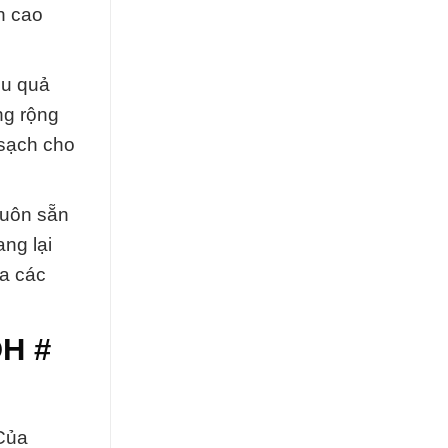
n cao
ệu quả
ng rộng
 sạch cho
luôn sẵn
ng lại
ủa các
OH #
Của