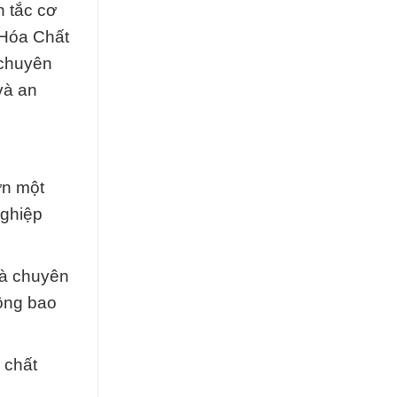
 tắc cơ
 Hóa Chất
 chuyên
và an
ơn một
nghiệp
và chuyên
hông bao
 chất