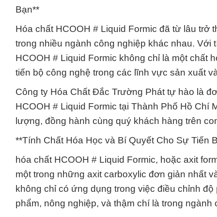
Bạn**
Hóa chất HCOOH # Liquid Formic đã từ lâu trở t
trong nhiều ngành công nghiệp khác nhau. Với t
HCOOH # Liquid Formic không chỉ là một chất h
tiến bộ công nghệ trong các lĩnh vực sản xuất v
Công ty Hóa Chất Đắc Trường Phát tự hào là đơ
HCOOH # Liquid Formic tại Thành Phố Hồ Chí M
lượng, đồng hành cùng quý khách hàng trên co
**Tính Chất Hóa Học và Bí Quyết Cho Sự Tiến 
hóa chất HCOOH # Liquid Formic, hoặc axit for
một trong những axit carboxylic đơn giản nhất 
không chỉ có ứng dụng trong việc điều chỉnh độ
phẩm, nông nghiệp, và thậm chí là trong ngành 