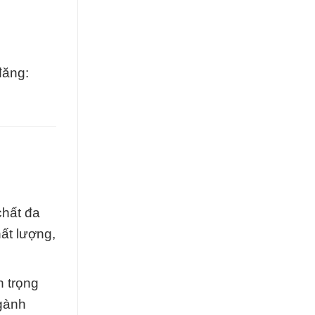
đăng:
chất đa
ất lượng,
n trọng
ngành