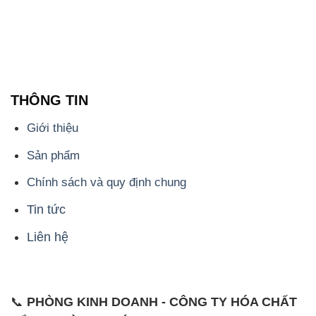
THÔNG TIN
Giới thiệu
Sản phẩm
Chính sách và quy định chung
Tin tức
Liên hệ
📞
PHÒNG KINH DOANH - CÔNG TY HÓA CHẤT
ĐẮC TRƯỜNG PHÁT
🌐
🌐 Website: https://stmp.net/
📞 Hotline: - 0933.920.505 - 028.3504.5555
- 028.3756.1835 - 028.3756.1840 - 028.3756.1841-