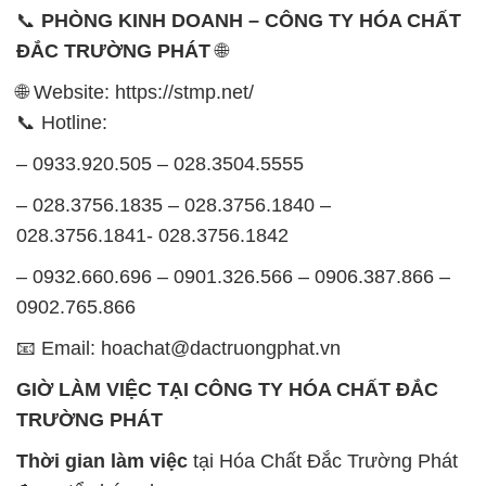
– 0933.920.505 – 028.3504.5555
– 028.3756.1835 – 028.3756.1840 –
028.3756.1841- 028.3756.1842
– 0932.660.696 – 0901.326.566 – 0906.387.866 –
0902.765.866
📧 Email: hoachat@dactruongphat.vn
GIỜ LÀM VIỆC TẠI CÔNG TY HÓA CHẤT ĐẮC
TRƯỜNG PHÁT
Thời gian làm việc
tại Hóa Chất Đắc Trường Phát
được tổ chức như sau:
Thứ 2 đến thứ 6: Buổi sáng: từ 8h đến 11h – Buổi
chiều: từ 12h30 đến 17h
Thứ 7: Buổi sáng: từ 8h đến 11h – Buổi chiều: từ