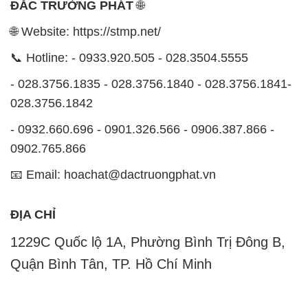
028.3756.1842
- 0932.660.696 - 0901.326.566 - 0906.387.866 -
0902.765.866
📧 Email: hoachat@dactruongphat.vn
ĐỊA CHỈ
1229C Quốc lộ 1A, Phường Bình Trị Đông B,
Quận Bình Tân, TP. Hồ Chí Minh
CÔNG TY XNK TM SX HÓA CHẤT ĐẮC TRƯỜNG
PHÁT
Công ty XNK TM SX Hóa Chất Đắc Trường Phát, với
website
STMP.NET
, là một đơn vị chuyên kinh doanh