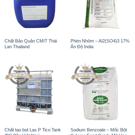
Chất Bảo Quản CMIT Thái
Phèn Nhôm – Al2(SO4)3 17%
Lan Thailand
Ấn Độ India
Chất tạo bọt Las P Tico Tank
Sodium Benzoate – Mốc Bột
IBC Bồn Việt Nam
Kalama Food Grade Mỹ Usa