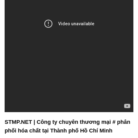
STMP.NET | Công ty chuyên thương mại # phân
phối hóa chất tại Thành phố Hồ Chí Minh
Công ty Hóa chất Đắc Trường Phát tự hào là một
trong những đơn vị hàng đầu trong lĩnh vực cung
cấp và phân phối hóa chất tại Việt Nam. Với hơn
một thập kỷ hoạt động, chúng tôi đã xây dựng được