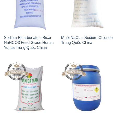
Sodium Bicarbonate – Bicar
Muối NaCL – Sodium Chloride
NaHCO3 Feed Grade Hunan
Trung Quốc China
Yuhua Trung Quốc China
Phân Urê Đạm – Phân Bón
Thuốc Tím – KMNO4 Black
Urê Cà Mau Việt Nam
Diamond Ấn Độ India