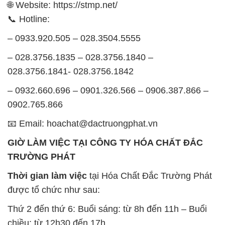
🌐 Website: https://stmp.net/
📞 Hotline:
– 0933.920.505 – 028.3504.5555
– 028.3756.1835 – 028.3756.1840 –
028.3756.1841- 028.3756.1842
– 0932.660.696 – 0901.326.566 – 0906.387.866 –
0902.765.866
📧 Email: hoachat@dactruongphat.vn
GIỜ LÀM VIỆC TẠI CÔNG TY HÓA CHẤT ĐẮC
TRƯỜNG PHÁT
Thời gian làm việc
tại Hóa Chất Đắc Trường Phát
được tổ chức như sau:
Thứ 2 đến thứ 6: Buổi sáng: từ 8h đến 11h – Buổi
chiều: từ 12h30 đến 17h