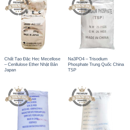
Chất Tạo Đặc Hec Mecellose
Na3PO4 – Trisodium
– Cenllulose Ether Nhật Bản
Phosphate Trung Quốc China
Japan
TSP