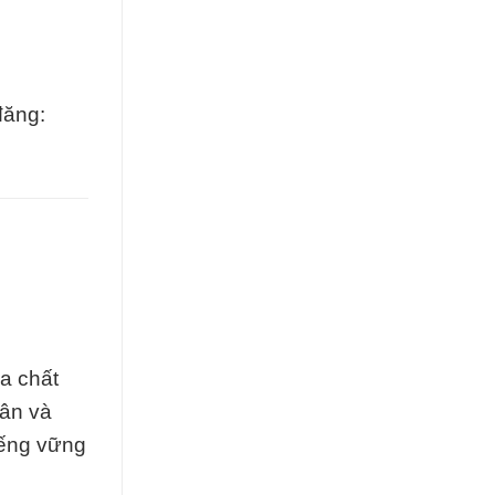
đăng:
a chất
hân và
iếng vững