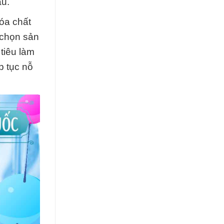
au.
óa chất
 chọn sản
tiêu làm
p tục nỗ