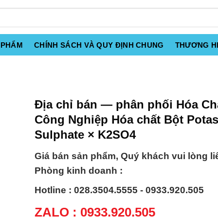
 PHẨM
CHÍNH SÁCH VÀ QUY ĐỊNH CHUNG
THƯƠNG H
Địa chỉ bán — phân phối Hóa Ch
Công Nghiệp Hóa chất Bột Pota
Sulphate × K2SO4
Giá bán sản phẩm, Quý khách vui lòng li
Phòng kinh doanh :
Hotline : 028.3504.5555 - 0933.920.505
ZALO : 0933.920.505