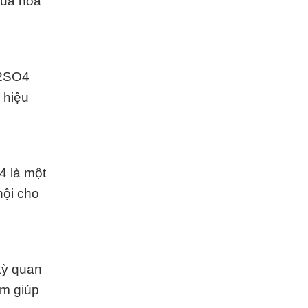
của hóa
K2SO4
 hiệu
4 là một
hội cho
kỳ quan
ẩm giúp