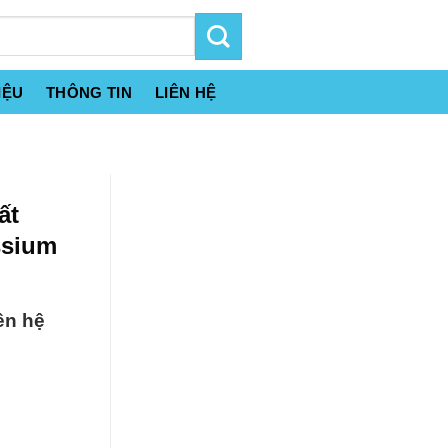
IỆU
THÔNG TIN
LIÊN HỆ
ất
ssium
ên hệ