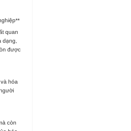
nghiệp**
ất quan
a dạng,
còn được
 và hóa
 người
 mà còn