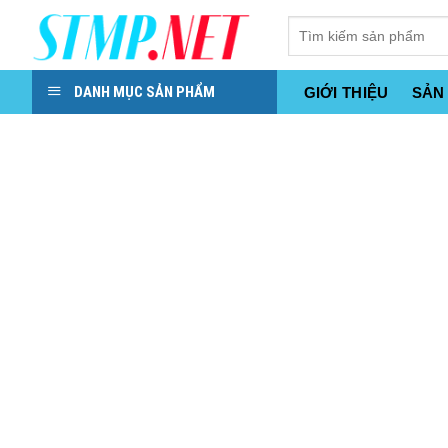
Skip
to
content
DANH MỤC SẢN PHẨM
GIỚI THIỆU
SẢN