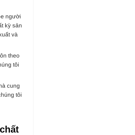
ỏe người
ất kỳ sản
xuất và
uôn theo
húng tôi
nhà cung
chúng tôi
chất