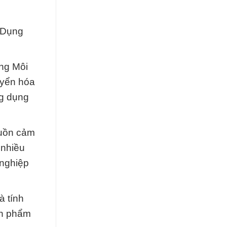
 Dụng
ung Môi
uyển hóa
ng dụng
guồn cảm
 nhiều
 nghiệp
à tính
ản phẩm