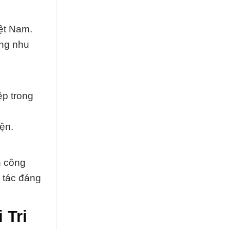
iệt Nam.
ứng nhu
ệp trong
ện.
h công
i tác đáng
 Tri