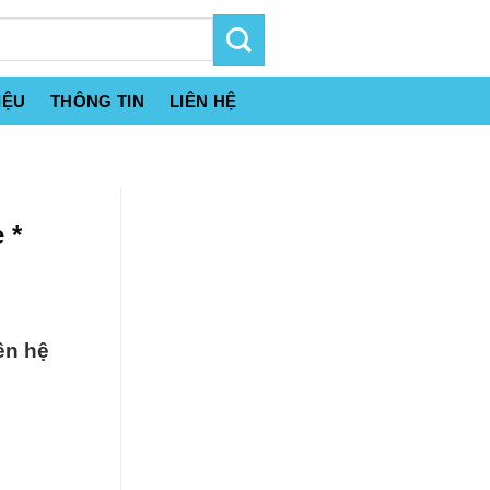
IỆU
THÔNG TIN
LIÊN HỆ
 *
ên hệ