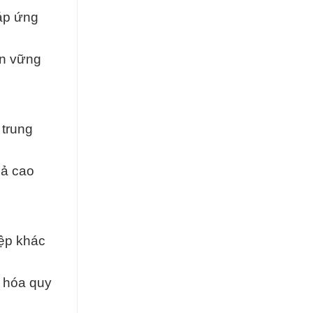
đáp ứng
ền vững
 trung
uả cao
ệp khác
u hóa quy