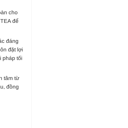
oàn cho
n TEA để
tác đáng
ôn đặt lợi
 pháp tối
n tâm từ
ầu, đồng