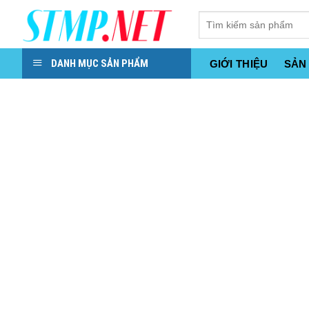
Skip
to
content
DANH MỤC SẢN PHẨM
GIỚI THIỆU
SẢN