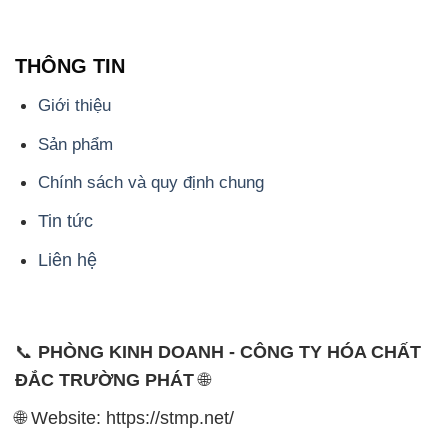
Sản phẩm
Chính sách và quy định chung
Tin tức
Liên hệ
📞
PHÒNG KINH DOANH - CÔNG TY HÓA CHẤT
ĐẮC TRƯỜNG PHÁT
🌐
🌐 Website: https://stmp.net/
📞 Hotline: - 0933.920.505 - 028.3504.5555
- 028.3756.1835 - 028.3756.1840 - 028.3756.1841-
028.3756.1842
- 0932.660.696 - 0901.326.566 - 0906.387.866 -