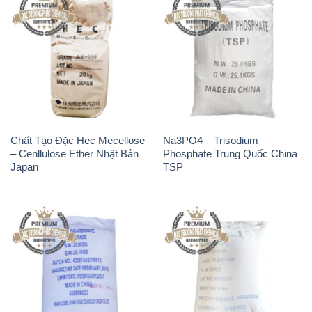
Chất Tạo Đặc Hec Mecellose
Na3PO4 – Trisodium
– Cenllulose Ether Nhật Bản
Phosphate Trung Quốc China
Japan
TSP
Sodium Bicarbonate – Bicar
Muối NaCL – Sodium Chloride
NaHCO3 Feed Grade Hunan
Trung Quốc China
Yuhua Trung Quốc China