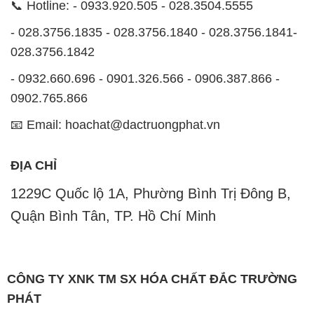
0902.765.866
📧 Email: hoachat@dactruongphat.vn
ĐỊA CHỈ
1229C Quốc lộ 1A, Phường Bình Trị Đông B,
Quận Bình Tân, TP. Hồ Chí Minh
CÔNG TY XNK TM SX HÓA CHẤT ĐẮC TRƯỜNG
PHÁT
Công ty XNK TM SX Hóa Chất Đắc Trường Phát, với
website
STMP.NET
, là một đơn vị chuyên kinh doanh
và phân phối các loại hóa chất công nghiệp khác
nhau nhằm đáp ứng nhu cầu sử dụng của khách