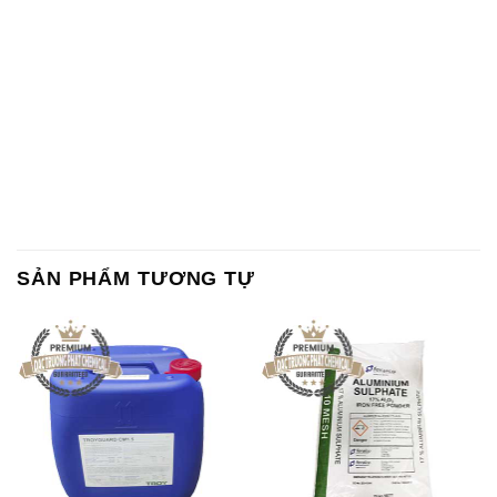
SẢN PHẨM TƯƠNG TỰ
Chất Bảo Quản CMIT Thái
Phèn Nhôm – Al2(SO4)3 17%
Lan Thailand
Ấn Độ India