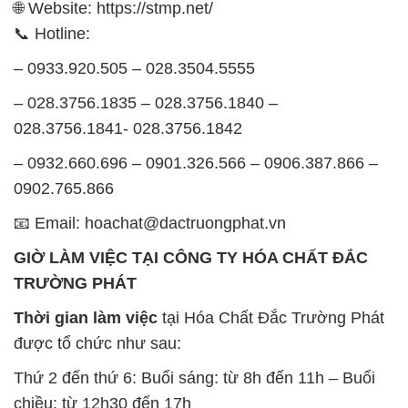
028.3756.1841- 028.3756.1842
– 0932.660.696 – 0901.326.566 – 0906.387.866 –
0902.765.866
📧 Email: hoachat@dactruongphat.vn
GIỜ LÀM VIỆC TẠI CÔNG TY HÓA CHẤT ĐẮC
TRƯỜNG PHÁT
Thời gian làm việc
tại Hóa Chất Đắc Trường Phát
được tổ chức như sau:
Thứ 2 đến thứ 6: Buổi sáng: từ 8h đến 11h – Buổi
chiều: từ 12h30 đến 17h
Thứ 7: Buổi sáng: từ 8h đến 11h – Buổi chiều: từ
12h30 đến 16h
Chủ nhật: Nghỉ chủ nhật hàng tuần